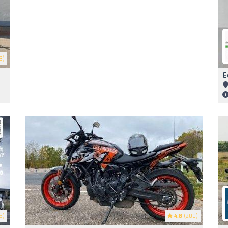
3)
E
5)
4.8
(200)