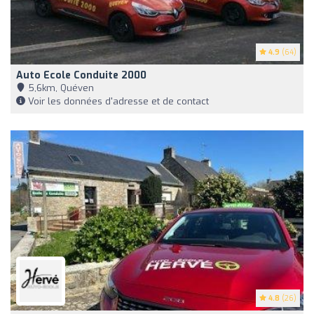
4.9
(64)
Auto Ecole Conduite 2000
5,6km, Quéven
Voir les données d'adresse et de contact
4.8
(26)