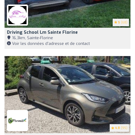
5
(68)
Driving School Lm Sainte Florine
16,3km, Sainte-Florine
Voir les données d'adresse et de contact
4.8
(95)