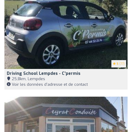
5
(77)
Driving School Lempdes - C'permis
25,8km, Lempdes
Voir les données d'adresse et de contact