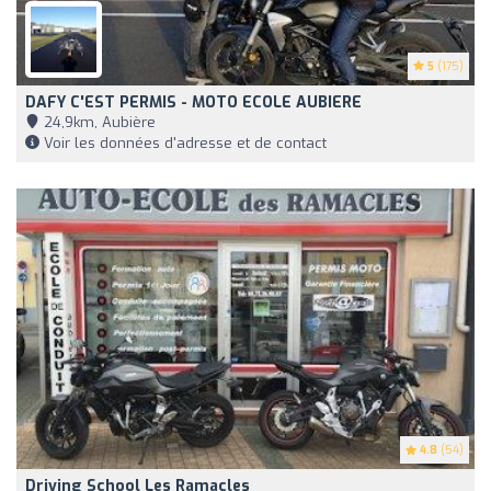
5
(175)
DAFY C'EST PERMIS - MOTO ECOLE AUBIERE
24,9km, Aubière
Voir les données d'adresse et de contact
4.8
(54)
Driving School Les Ramacles