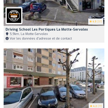
4.9
(97)
Driving School Les Portiques La Motte-Servolex
5,9km, La Motte-Servolex
Voir les données d'adresse et de contact
4.2
(77)