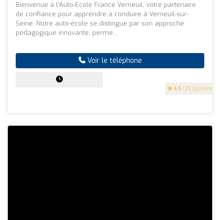
Bienvenue à l'Auto-Ecole France Verneuil, votre partenaire
de confiance pour apprendre à conduire à Verneuil-sur-
Seine. Notre auto-école se distingue par son approche
pédagogique innovante, perme...
Voir le téléphone
4.5
(25 Opinions)