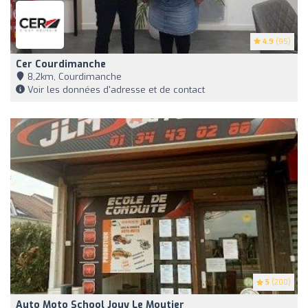
4.9
(95)
Cer Courdimanche
8,2km, Courdimanche
Voir les données d'adresse et de contact
5
(200)
Auto Moto School Jouy Le Moutier