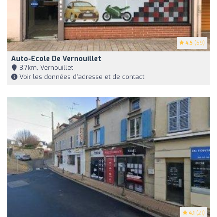
4.5
(69)
Auto-Ecole De Vernouillet
3,7km, Vernouillet
Voir les données d'adresse et de contact
4.1
(21)