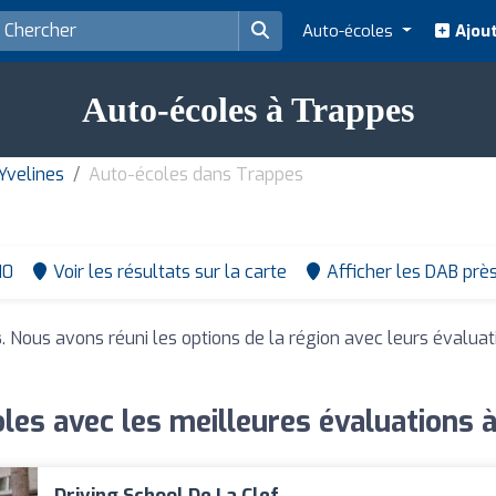
Auto-écoles
Ajout
Auto-écoles à Trappes
Yvelines
Auto-écoles dans Trappes
10
Voir les résultats sur la carte
Afficher les DAB prè
s
. Nous avons réuni les options de la région avec leurs évalua
les avec les meilleures évaluations 
Driving School De La Clef