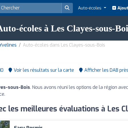
Auto-écoles
Ajout
Auto-écoles à Les Clayes-sous-Boi
Yvelines
Auto-écoles dans Les Clayes-sous-Bois
10
Voir les résultats sur la carte
Afficher les DAB prè
yes-sous-Bois
. Nous avons réuni les options de la région avec
ce.
c les meilleures évaluations à Les 
Easy Permis