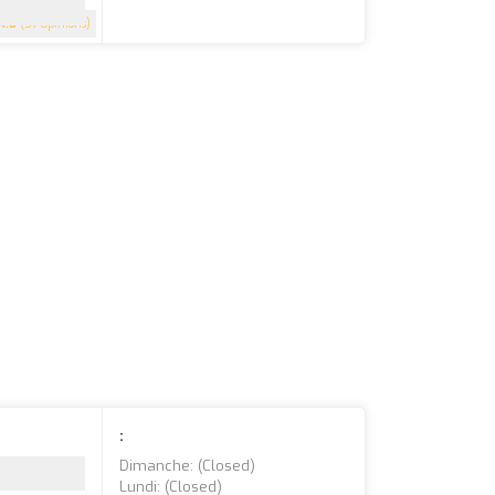
4.8
(57 Opinions)
:
Dimanche: (closed)
Lundi: (closed)