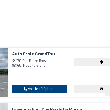
Auto École Grand'Rue
170 Rue Pierre Brossolette -
93160, Noisy-le-Grand
Voir le téléphone
Driving School Des Bords De Marne