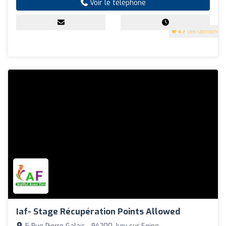
Voir le téléphone
4.7
(86 Opinions)
Iaf- Stage Récupération Points Allowed
5 Rue Pierre Galais - 94200, Ivry-sur-Seine