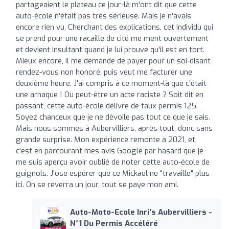
partageaient le plateau ce jour-là m'ont dit que cette
auto-école n'était pas très sérieuse. Mais je n'avais
encore rien vu. Cherchant des explications, cet individu qui
se prend pour une racaille de cité me ment ouvertement
et devient insultant quand je lui prouve qu'il est en tort.
Mieux encore, il me demande de payer pour un soi-disant
rendez-vous non honoré, puis veut me facturer une
deuxième heure. J'ai compris à ce moment-là que c'était
une arnaque ! Ou peut-être un acte raciste ? Soit dit en
passant, cette auto-école délivre de faux permis 125.
Soyez chanceux que je ne dévoile pas tout ce que je sais.
Mais nous sommes à Aubervilliers, après tout, donc sans
grande surprise. Mon expérience remonte à 2021, et
c'est en parcourant mes avis Google par hasard que je
me suis aperçu avoir oublié de noter cette auto-école de
guignols. J'ose espérer que ce Mickael ne "travaille" plus
ici. On se reverra un jour, tout se paye mon ami.
Auto-Moto-Ecole Inri's Aubervilliers -
N°1 Du Permis Accéléré