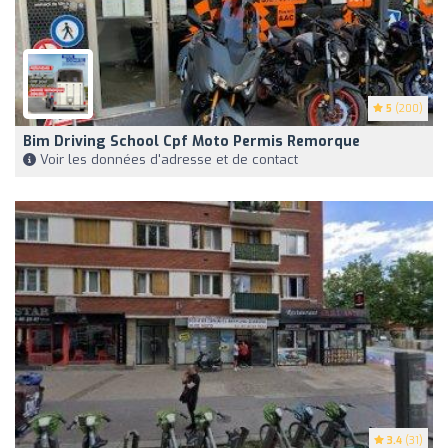
5
(200)
Bim Driving School Cpf Moto Permis Remorque
Voir les données d'adresse et de contact
3.4
(31)