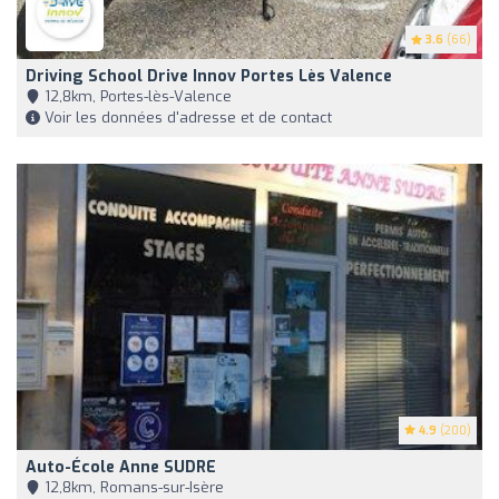
3.6
(66)
Driving School Drive Innov Portes Lès Valence
12,8km, Portes-lès-Valence
Voir les données d'adresse et de contact
4.9
(200)
Auto-École Anne SUDRE
12,8km, Romans-sur-Isère