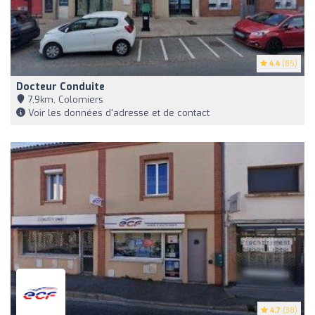
4.4
(85)
Docteur Conduite
7,9km, Colomiers
Voir les données d'adresse et de contact
4.7
(38)