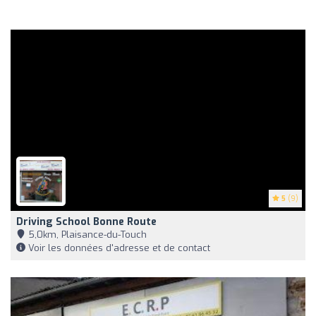
5
(9)
Driving School Bonne Route
5,0km, Plaisance-du-Touch
Voir les données d'adresse et de contact