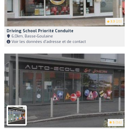
3.3
(20)
Driving School Priorité Conduite
6,0km, Basse-Goulaine
Voir les données d'adresse et de contact
5
(56)