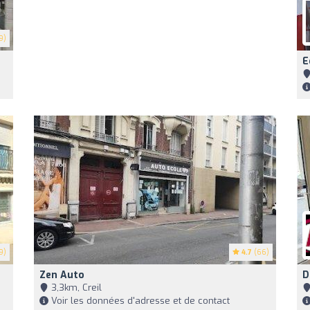
9)
E
9)
4.7
(66)
Zen Auto
D
3,3km, Creil
Voir les données d'adresse et de contact