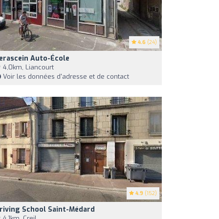
4.6
(24)
erascein Auto-École
4,0km, Liancourt
Voir les données d'adresse et de contact
4.9
(152)
riving School Saint-Médard
4,1km, Creil