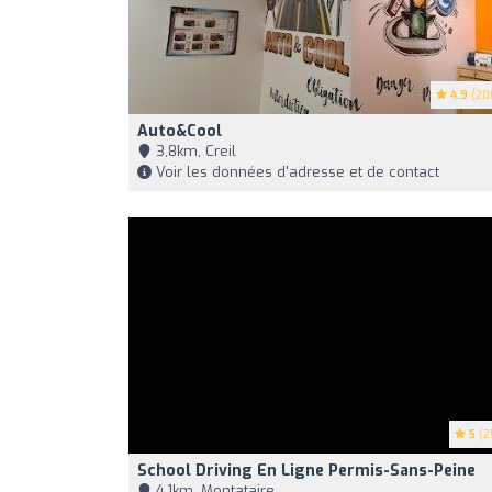
4.9
(20
Auto&Cool
3,8km, Creil
Voir les données d'adresse et de contact
5
(2
School Driving En Ligne Permis-Sans-Peine
4,1km, Montataire