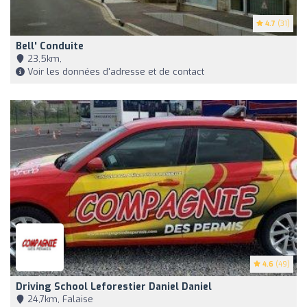
4.7
(31)
Bell' Conduite
23,5km,
Voir les données d'adresse et de contact
4.6
(49)
Driving School Leforestier Daniel Daniel
24,7km, Falaise