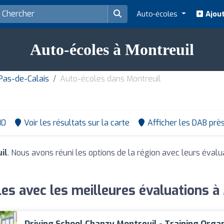
Auto-écoles
Ajout
Auto-écoles à Montreuil
Pas-de-Calais
Auto-écoles dans Montreuil
10
Voir les résultats sur la carte
Afficher les DAB prè
il
. Nous avons réuni les options de la région avec leurs évalu
es avec les meilleures évaluations à
Driving School Chanzy Montreuil - Training Orga