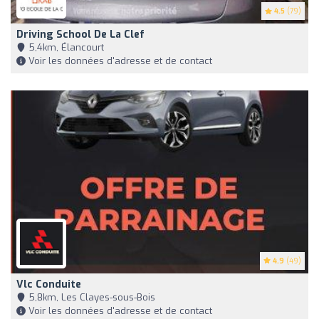
4.5
(79)
Driving School De La Clef
5,4km, Élancourt
Voir les données d'adresse et de contact
4.9
(49)
Vlc Conduite
5,8km, Les Clayes-sous-Bois
Voir les données d'adresse et de contact