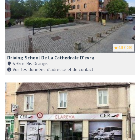
4.5
(109)
Driving School De La Cathédrale D'evry
6,3km, Ris-Orangis
Voir les données d'adresse et de contact