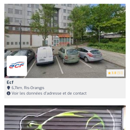
3.8
(51)
Ecf
6,7km, Ris-Orangis
Voir les données d'adresse et de contact