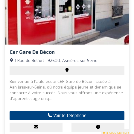
Cer Gare De Bécon
1 Rue de Belfort - 92600, Asnières-sur-Seine
Bienvenue à l'auto-école CER Gare de Bécon, située à
Asnières-sur-Seine, où notre équipe jeune et dynamique se
consacre à votre succès. Nous vous offrons une expérience
d'apprentissage uniq...
Voir le téléphone
5
(200 Opinions)