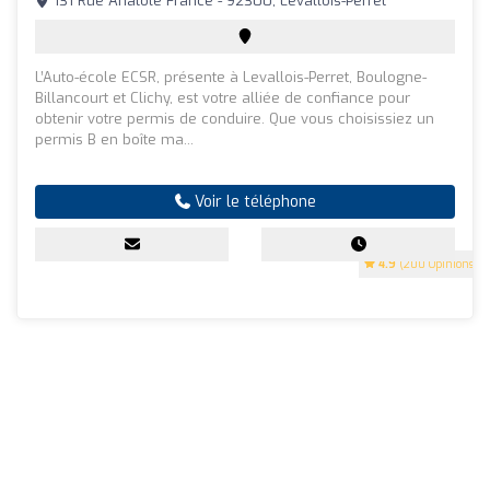
131 Rue Anatole France - 92300, Levallois-Perret
L’Auto-école ECSR, présente à Levallois-Perret, Boulogne-
Billancourt et Clichy, est votre alliée de confiance pour
obtenir votre permis de conduire. Que vous choisissiez un
permis B en boîte ma...
Voir le téléphone
4.9
(200 Opinions)