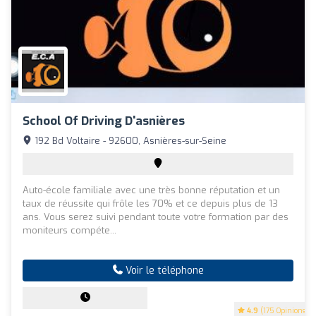
School Of Driving D'asnières
192 Bd Voltaire - 92600, Asnières-sur-Seine
Auto-école familiale avec une très bonne réputation et un
taux de réussite qui frôle les 70% et ce depuis plus de 13
ans. Vous serez suivi pendant toute votre formation par des
moniteurs compéte...
Voir le téléphone
4.9
(175 Opinions)