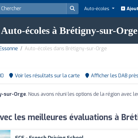
Auto-écoles
Ajout
Auto-écoles à Brétigny-sur-Orge
 Essonne
Auto-écoles dans Brétigny-sur-Orge
10
Voir les résultats sur la carte
Afficher les DAB prè
y-sur-Orge
. Nous avons réuni les options de la région avec le
vec les meilleures évaluations à Bré
ECF - French Driving School