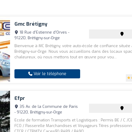
Gmc Brétigny
18 Rue d'Estienne d'Orves -
91220, Brétigny-sur-Orge
Bienvenue à MC Brétigny, votre auto-école de confiance située
Brétigny-sur-Orge. Nous vous accueillons dans des locaux spac
chaleureux, où nous mettons tout en œuvre pour vou...
Voir le téléphone
Efpr
35 Av. de la Commune de Paris
- 91220, Brétigny-sur-Orge
Ecole de formation Transports et Logistiques : Permis BE / C /C
FCO / Passerelle Marchandises et Voyageurs Titres profession
CTCR / CTRMTV Caces(R) R489 / R490