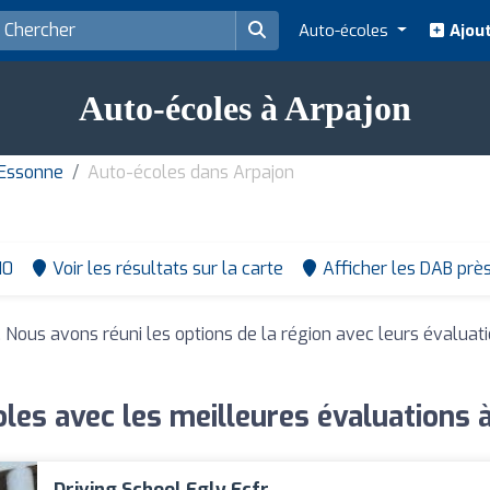
Auto-écoles
Ajout
Auto-écoles à Arpajon
 Essonne
Auto-écoles dans Arpajon
10
Voir les résultats sur la carte
Afficher les DAB prè
. Nous avons réuni les options de la région avec leurs évaluat
les avec les meilleures évaluations 
Driving School Egly Ecfr