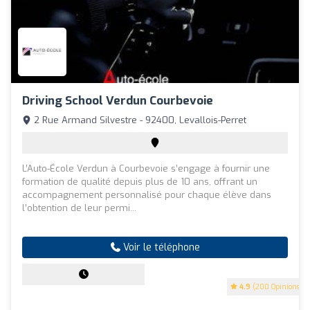
Driving School Verdun Courbevoie
2 Rue Armand Silvestre - 92400, Levallois-Perret
L’Auto-École Verdun à Courbevoie s’engage à fournir une
formation de qualité depuis plus de 10 ans, offrant un
accompagnement personnalisé pour chaque élève dans
l’obtention de leur permi...
Voir le téléphone
4.9
(200 Opinions)