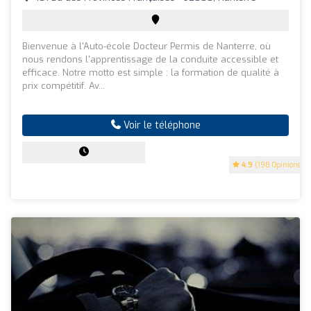
Bienvenue à l'Auto-école Docteur Permis de Nanterre, où
nous rendons l'apprentissage de la conduite accessible et
efficace. Notre motto est simple : la formation de qualité à
prix compétitif. Av...
Voir le téléphone
4.9
(198 Opinions)